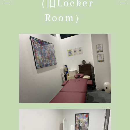
（旧Locker
Room）