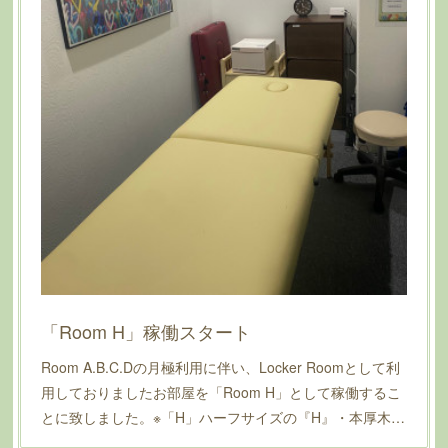
「Room H」稼働スタート
Room A.B.C.Dの月極利用に伴い、Locker Roomとして利
用しておりましたお部屋を「Room H」として稼働するこ
とに致しました。※「H」ハーフサイズの『H』・本厚木…