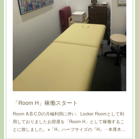
「Room H」稼働スタート
Room A.B.C.Dの月極利用に伴い、Locker Roomとして利
用しておりましたお部屋を「Room H」として稼働するこ
とに致しました。※「H」ハーフサイズの『H』・本厚木…