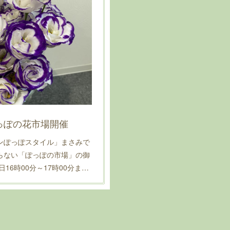
0ぽっぽの花市場開催
ンぽっぽスタイル」まさみで
らない「ぽっぽの市場」の御
日16時00分～17時00分ま…