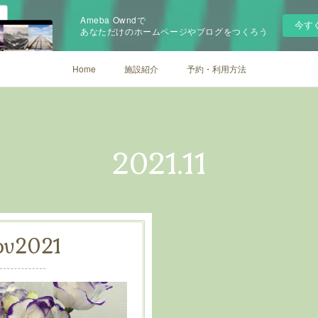
Ameba Owndで
今す
あなただけのホームページやブログをつくろう
Home
施設紹介
予約・利用方法
2021
.
11
ov
2021