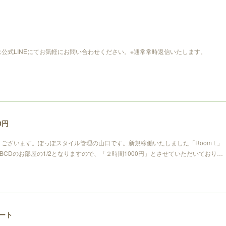
公式LINEにてお気軽にお問い合わせください。※通常常時返信いたします。
0円
ございます。ぽっぽスタイル管理の山口です。新規稼働いたしました「Room L」
BCDのお部屋の1/2となりますので、「２時間1000円」とさせていただいており…
タート