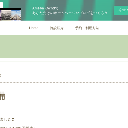
Ameba Owndで
今す
あなただけのホームページやブログをつくろう
Home
施設紹介
予約・利用方法
8
備
した❣️