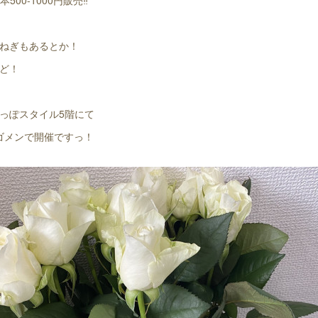
500-1000円販売‼️
ねぎもあるとか！
ど！
っぽスタイル5階にて
り切れゴメンで開催ですっ！