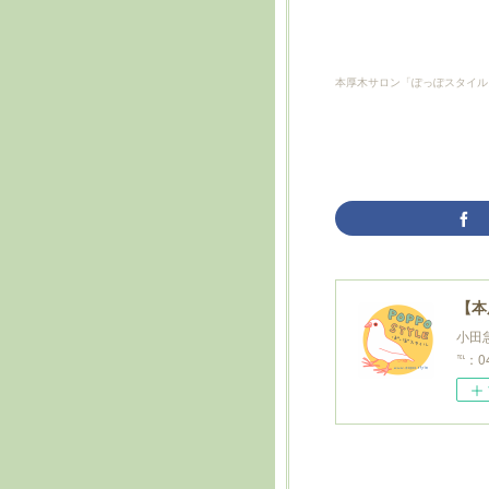
本厚木サロン「ぽっぽスタイル
【本
小田急
℡：04