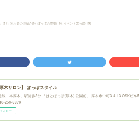
」
(
31
)
利用者の御紹介
(
9
)
ぽっぽの市場
(
19
)
イベントぽっぽ
(
15
)
厚木サロン】 ぽっぽスタイル
線「本厚木」駅徒歩3分 「はとぽっぽ(厚木) 公園前」 厚木市中町3-4-13 OSKビル5F 
6-259-8879
フォロー