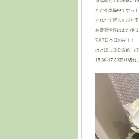
市場卸たての薔薇5-10本
ただ今準備中ですっ！
とれたて新じゃがと玉
お野菜情報はまた後ほ
7月7日本日のみ！！
はとぽっぽ公園前、ぽ
15:30-17:30売