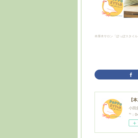
本厚木サロン「ぽっぽスタイル
【本
小田急
℡：04