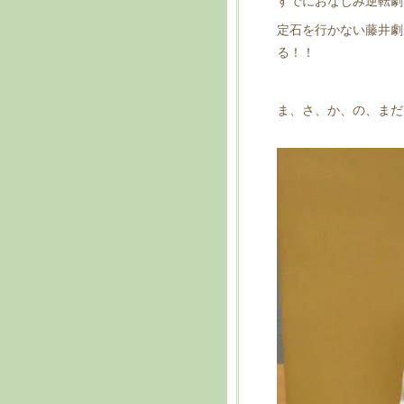
すでにおなじみ逆転劇
定石を行かない藤井劇
る！！
ま、さ、か、の、まだ