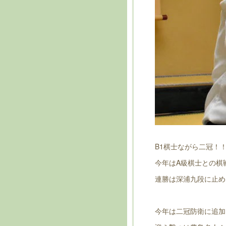
B1棋士ながら二冠！
今年はA級棋士との棋
連勝は深浦九段に止め
今年は二冠防衛に追加