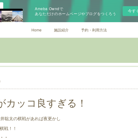
Ameba Owndで
今す
あなただけのホームページやブログをつくろう
Home
施設紹介
予約・利用方法
0
がカッコ良すぎる！
藤井聡太の棋戦があれば夜更かし
棋戦！！