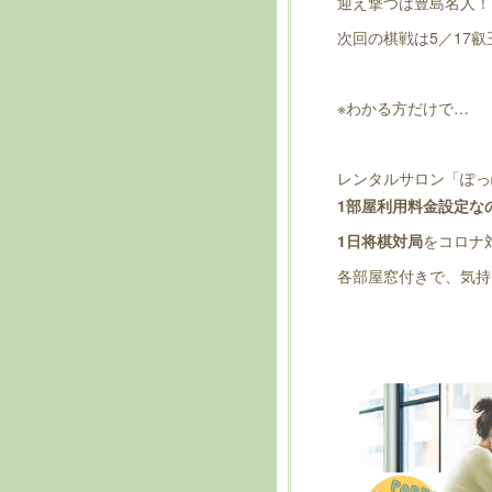
迎え撃つは豊島名人！
次回の棋戦は5／17
※わかる方だけで…
レンタルサロン「ぽっ
1部屋利用料金設定なの
1日将棋対局
をコロナ
各部屋窓付きで、気持