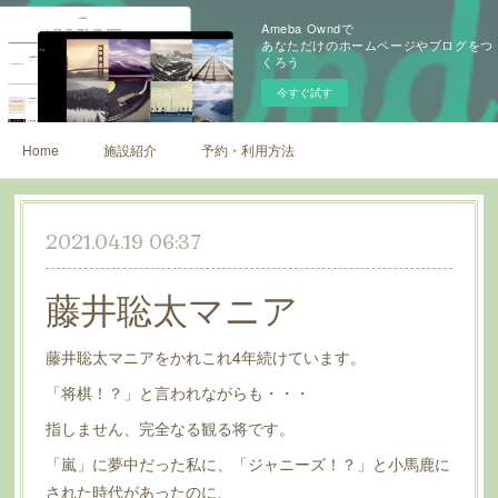
Ameba Owndで
あなただけのホームページやブログをつ
くろう
今すぐ試す
Home
施設紹介
予約・利用方法
2021.04.19 06:37
藤井聡太マニア
藤井聡太マニアをかれこれ4年続けています。
「将棋！？」と言われながらも・・・
指しません、完全なる観る将です。
「嵐」に夢中だった私に、「ジャニーズ！？」と小馬鹿に
された時代があったのに、