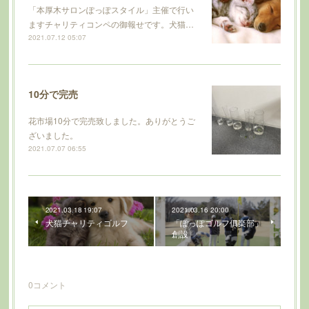
「本厚木サロンぽっぽスタイル」主催で行い
ますチャリティコンペの御報せです。犬猫…
2021.07.12 05:07
10分で完売
花市場10分で完売致しました。ありがとうご
ざいました。
2021.07.07 06:55
2021.03.18 19:07
2021.03.16 20:00
犬猫チャリティゴルフ
「ぽっぽゴルフ俱楽部」
創設
0
コメント