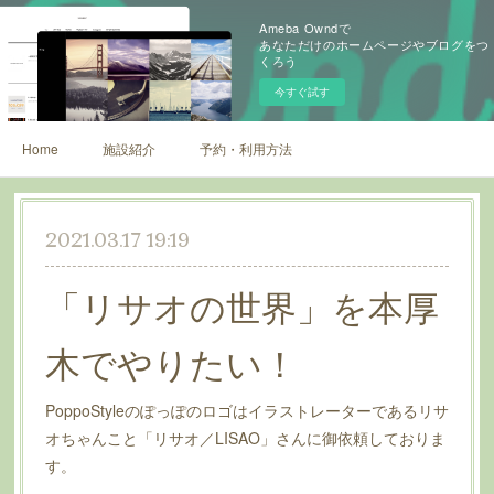
Ameba Owndで
あなただけのホームページやブログをつ
くろう
今すぐ試す
Home
施設紹介
予約・利用方法
2021.03.17 19:19
「リサオの世界」を本厚
木でやりたい！
PoppoStyleのぽっぽのロゴはイラストレーターであるリサ
オちゃんこと「リサオ／LISAO」さんに御依頼しておりま
す。