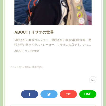
ABOUT | リサオの世界
遅咲き狂い咲きゴルファー、遅咲き狂い咲き似顔絵作家、遅
咲き狂い咲きイラストレーター、リサオのお店です。いつ…
ABOUT | リサオの世界
イベントぽっぽ
(
15
)
準備中
(
34
)